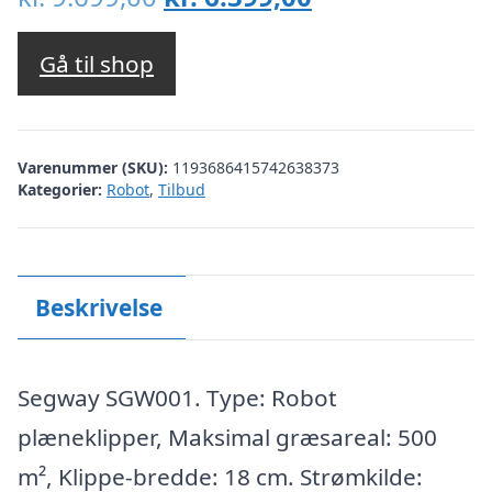
oprindelige
aktuelle
pris
pris
Gå til shop
var:
er:
kr. 9.699,00.
kr. 6.399,00.
Varenummer (SKU):
1193686415742638373
Kategorier:
Robot
,
Tilbud
Beskrivelse
Segway SGW001. Type: Robot
plæneklipper, Maksimal græsareal: 500
m², Klippe-bredde: 18 cm. Strømkilde: