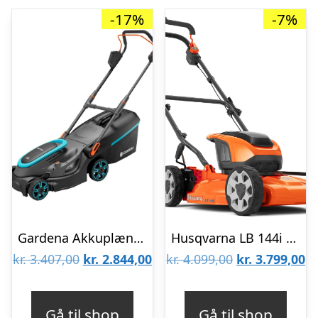
-17%
-7%
Gardena Akkuplæneklipper Batteridrevet plæneklipper PowerMax 37/36V, sæt
Husqvarna LB 144i Plæneklipper Komplet
Den
Den
Den
D
kr.
3.407,00
kr.
2.844,00
kr.
4.099,00
kr.
3.799,00
oprindelige
aktuelle
oprindelige
ak
pris
pris
pris
pr
Gå til shop
Gå til shop