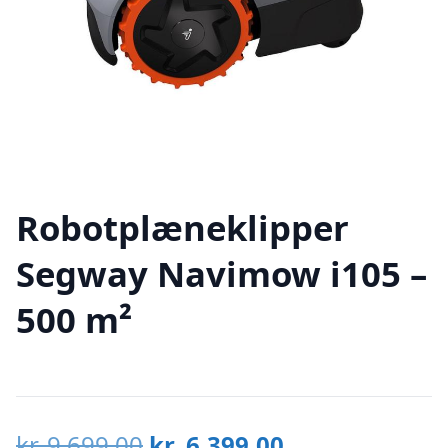
Robotplæneklipper
Segway Navimow i105 –
500 m²
Den
Den
kr.
9.699,00
kr.
6.399,00