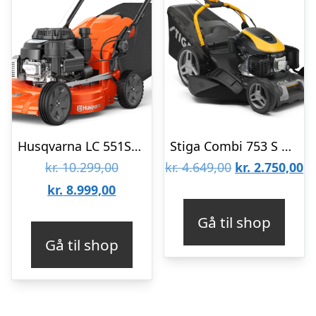
Husqvarna LC 551SP Plæneklipper
Stiga Combi 753 S Plæneklipper
Den
Den
D
kr.
10.299,00
kr.
4.649,00
kr.
2.750,00
Den
oprindelige
oprindelige
ak
kr.
8.999,00
aktuelle
pris
pris
pr
Gå til shop
pris
var:
var:
er
Gå til shop
er:
kr. 10.299,00.
kr. 4.649,00.
kr
kr. 8.999,00.