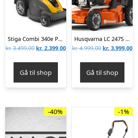
Stiga Combi 340e Plæneklipper 2023 48 V. 4 Ah
Husqvarna LC 247S Plæneklipper
Den
Den
Den
D
kr.
3.499,00
kr.
2.399,00
kr.
4.999,00
kr.
3.999,00
oprindelige
aktuelle
oprindelige
ak
pris
pris
pris
pr
Gå til shop
Gå til shop
var:
er:
var:
er
kr. 3.499,00.
kr. 2.399,00.
kr. 4.999,00.
kr
-40%
-1%