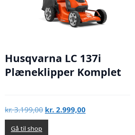
Husqvarna LC 137i
Plæneklipper Komplet
Den
Den
kr.
3.199,00
kr.
2.999,00
oprindelige
aktuelle
pris
pris
Gå til shop