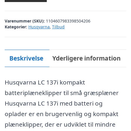
var:
er:
kr. 3.199,00.
kr. 2.999,00.
Varenummer (SKU):
1104607983398504206
Kategorier:
Husqvarna
,
Tilbud
Beskrivelse
Yderligere information
Husqvarna LC 137i kompakt
batteriplæneklipper til små græsplæner
Husqvarna LC 137i med batteri og
oplader er en brugervenlig og kompakt
plæneklipper, der er udviklet til mindre