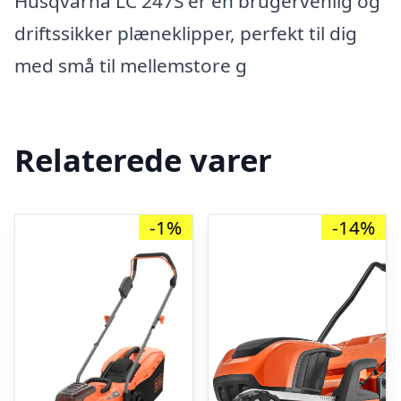
Husqvarna LC 247S er en brugervenlig og
driftssikker plæneklipper, perfekt til dig
med små til mellemstore g
Relaterede varer
-1%
-14%