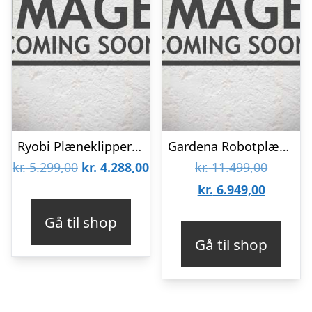
Ryobi Plæneklipper kulfri 36V – RY36LMX51A-160 – MAX POWER
Gardena Robotplæneklipper smart SILENO free 1000 mÂ² – 19925-24
Den
Den
Den
kr.
5.299,00
kr.
4.288,00
kr.
11.499,00
oprindelige
aktuelle
Den
oprinde
kr.
6.949,00
pris
pris
aktuelle
pris
Gå til shop
var:
er:
pris
var:
Gå til shop
kr. 5.299,00.
kr. 4.288,00.
er:
kr. 11.4
kr. 6.94