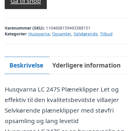
pris
pris
Gå til shop
var:
er:
kr. 4.999,00.
kr. 3.999,00.
Varenummer (SKU):
1104608159493388151
Kategorier:
Husqvarna
,
Opsamler
,
Selvkørende
,
Tilbud
Beskrivelse
Yderligere information
Husqvarna LC 247S Plæneklipper Let og
effektiv til den kvalitetsbevidste villaejer
Selvkørende plæneklipper med støvfri
opsamling og lang levetid