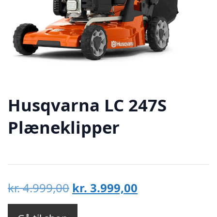
Husqvarna LC 247S
Plæneklipper
Den
Den
kr.
4.999,00
kr.
3.999,00
oprindelige
aktuelle