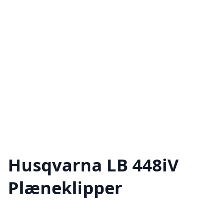
×
Dette website bruger tracking cookies
Dette websted bruger cookies til at forbedre brugeroplevelsen. Ved at
bruge vores hjemmeside accepterer du alle cookies i overensstemmelse
med vores cookiepolitik.
Detaljer
Husqvarna LB 448iV
STRENGT NØDVENDIGE
YDEEVNE
MÅLRETNING AF
Plæneklipper
TILLAD COOKIES
TILLAD IKKE COOKIES
VIS DETALJER