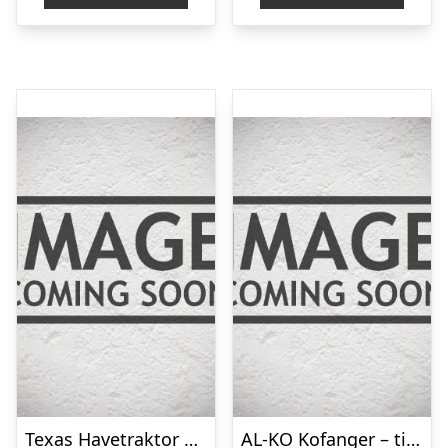
Texas Havetraktor XC140-98H
AL-KO Kofanger – tilbehør til Havetraktor