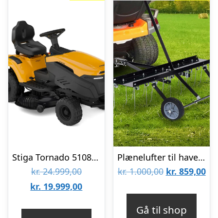
Stiga Tornado 5108e Havetraktor
Plænelufter til havetraktor – 100 cm arbejdsbredde
Den
Den
De
kr.
24.999,00
kr.
1.000,00
kr.
859,00
oprindelige
Den
oprindelige
akt
kr.
19.999,00
pris
aktuelle
pris
pri
Gå til shop
var:
pris
var:
er: