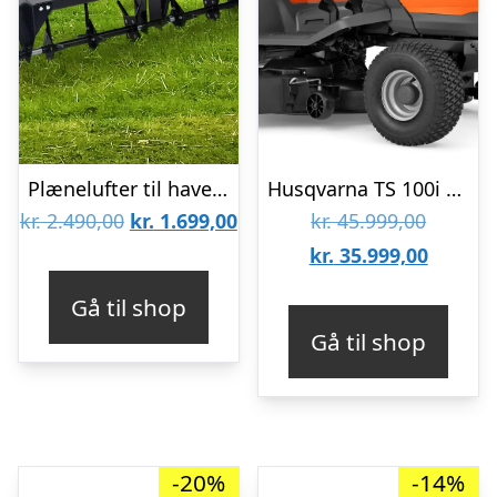
Plænelufter til havetraktor – 102 cm arbejdsbredde
Husqvarna TS 100i Havetraktor
Den
Den
Den
kr.
2.490,00
kr.
1.699,00
kr.
45.999,00
oprindelige
aktuelle
oprinde
Den
kr.
35.999,00
pris
pris
pris
aktuell
Gå til shop
var:
er:
var:
pris
Gå til shop
kr. 2.490,00.
kr. 1.699,00.
kr. 45.9
er:
kr. 35.9
-20%
-14%