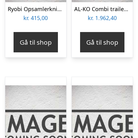
Ryobi Opsamlerknive til 117 cm Havetraktor Rac477
AL-KO Combi trailer CT 400 – tilbehør til Havetraktor
kr.
415,00
kr.
1.962,40
Gå til shop
Gå til shop