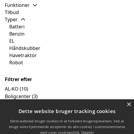
Funktioner
Tilbud
Typer
Batteri
Benzin
EL
Håndskubber
Havetraktor
Robot
Filtrer efter
AL-KO
(10)
Boligcenter
(3)
×
Bruder
(1)
Dette website bruger tracking cookies
Danbrit
(2)
Husqvarna
(3)
Dette websted bruger cookies til at forbedre brugeroplevelsen. Ved at
Ryobi
(3)
bruge vores hjemmeside accepterer du alle cookies i overensstemmelse
med vores cookiepolitik.
Detaljer
Stiga
(2)