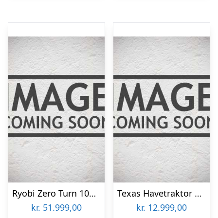
Ryobi Zero Turn 106 cm havetraktor, med 48V (100AH) – ZTR480EX – UDG.
Texas Havetraktor Rider 7600E 2i1
kr.
51.999,00
kr.
12.999,00