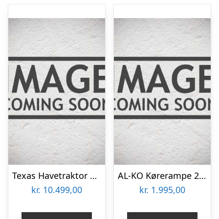
Texas Havetraktor Rider 6110ESâ
AL-KO Kørerampe 2,0 m buet – 400 kg – tilbehør til Havetraktor
kr.
10.499,00
kr.
1.995,00