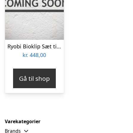
Ryobi Bioklip Sæt til 117 cm Havetraktor Rac475
kr.
448,00
Gå til shop
Varekategorier
Brands