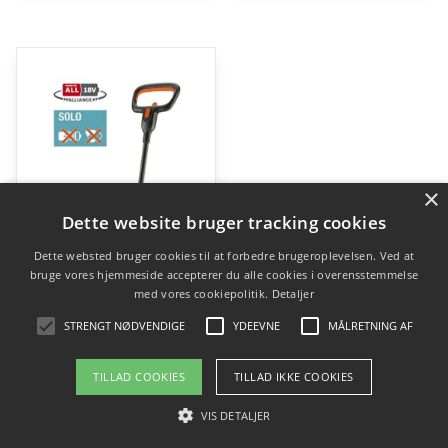
×
Dette website bruger tracking cookies
Dette websted bruger cookies til at forbedre brugeroplevelsen. Ved at
bruge vores hjemmeside accepterer du alle cookies i overensstemmelse
med vores cookiepolitik.
Detaljer
STRENGT NØDVENDIGE
YDEEVNE
MÅLRETNING AF
TILLAD COOKIES
TILLAD IKKE COOKIES
Gardena Akkuplæneklipper Batteri Plæneklipper HandyMower 22 / 18V P4A uden batteri og lader
VIS DETALJER
kr.
1.187,00