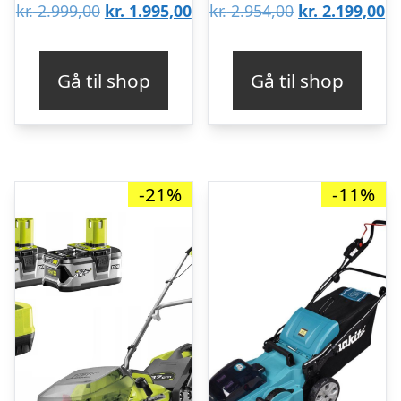
Den
Den
Den
D
kr.
2.999,00
kr.
1.995,00
kr.
2.954,00
kr.
2.199,00
oprindelige
aktuelle
oprindelige
ak
pris
pris
pris
pr
Gå til shop
Gå til shop
var:
er:
var:
er
kr. 2.999,00.
kr. 1.995,00.
kr. 2.954,00.
kr
-21%
-11%