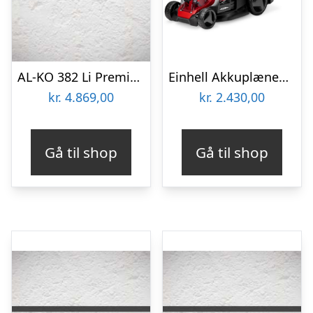
AL-KO 382 Li Premium 18V Batteri plæneklipper – 113844
Einhell Akkuplæneklipper GE-CM 36/36 akku plæneklipper 36 cm. 2x18V/4,0Ah batteri og lader
kr.
4.869,00
kr.
2.430,00
Gå til shop
Gå til shop