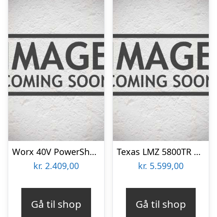
Worx 40V PowerShare Plæneklipper 41 cm med 2 stk. 4,0Ah batteri og lader – WG745E
Texas LMZ 5800TR plæneklipper selvkørende inkl. batteri og lader
kr.
2.409,00
kr.
5.599,00
Gå til shop
Gå til shop