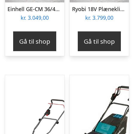
Einhell GE-CM 36/48 M akku plæneklipper 48 cm. 2x18V u/batteri og lader
Ryobi 18V Plæneklipper 37 cm 2 stk. 4,0 Ah batteri + lader – RY18LM37A-240
kr.
3.049,00
kr.
3.799,00
Gå til shop
Gå til shop