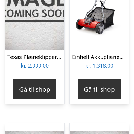
Texas Plæneklipper Razor 4200Li inkl. batteri og lader
Einhell Akkuplæneklipper GE-HM 18/38 akku cylinder plæneklipper 38 cm. 18V u/batteri og lader
kr.
2.999,00
kr.
1.318,00
Gå til shop
Gå til shop