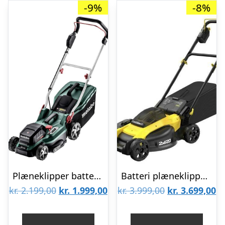
-9%
-8%
Plæneklipper batteri – Metabo RM 36-18 LTX BL 36, 36 cm
Batteri plæneklipper STANLEY med bioklip (mulching)
Den
Den
Den
D
kr.
2.199,00
kr.
1.999,00
kr.
3.999,00
kr.
3.699,00
oprindelige
aktuelle
oprindelige
ak
pris
pris
pris
pr