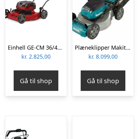
Einhell GE-CM 36/48 M akku plæneklipper 48 cm. 2x18V u/batteri og lader
Plæneklipper Makita 2x18V med selvkørsel 46 cm uden batteri og lader DLM462Z
kr.
2.825,00
kr.
8.099,00
Gå til shop
Gå til shop