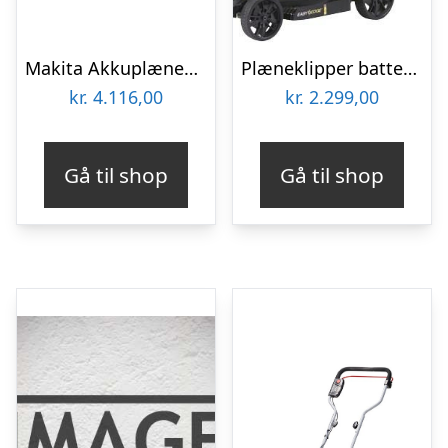
Makita Akkuplæneklipper Plæneklipper DLM432PT2 med 2 x 18V 5,0 At batterier og lynlader
Plæneklipper batteri – Ryobi RLM18X33B40, 33 cm, sort/grøn
kr.
4.116,00
kr.
2.299,00
Gå til shop
Gå til shop