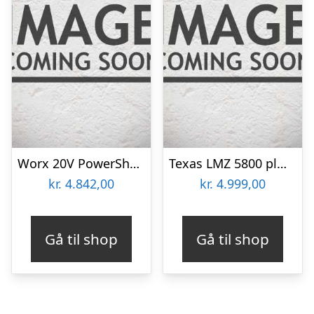
Worx 20V PowerShare Nitro Plæneklipper med 2 stk. 5,0Ah batterier og dobbeltlader – WG760E
Texas LMZ 5800 plæneklipper skub inkl. batteri og lader
kr.
4.842,00
kr.
4.999,00
Gå til shop
Gå til shop