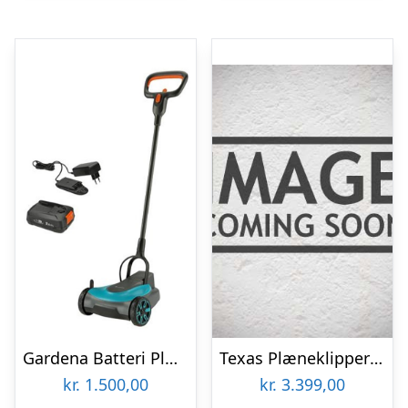
Gardena Batteri Plæneklipper HandyMower 22 / 18V P4A sæt
Texas Plæneklipper Razor 4220TR-Li inkl. batteri og lader
kr.
1.500,00
kr.
3.399,00