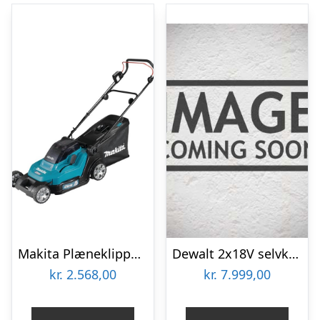
Makita Plæneklipper DLM432Z 2x18V (uden batteri)
Dewalt 2x18V selvkørende plæneklipper 53 cm RWD – inkl. 2 x 8Ah batterier – DCMWSP156W2-QW
kr.
2.568,00
kr.
7.999,00