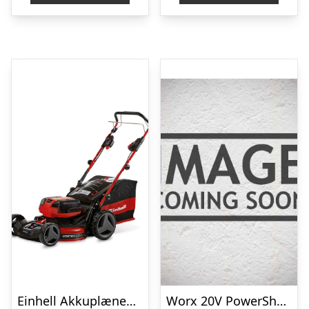
Einhell Akkuplæneklipper GE-CM 36/47 akku plæneklipper 47 cm. 4x18V/4,0A batteri og lader
Worx 20V PowerShare Plæneklipper 33 cm med 4,0Ah batteri og lader – WG733E