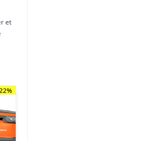
r et
e
-22%