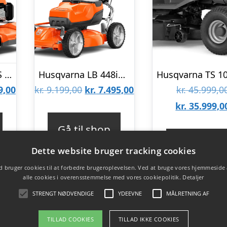
Husqvarna LB 251S Plæneklipper
Husqvarna LB 448iV Plæneklipper
Den
Den
Den
9,00
kr.
9.199,00
kr.
7.495,00
kr.
45.999,0
lige
aktuelle
oprindelige
aktuelle
kr.
35.999,0
pris
pris
pris
Gå til shop
er:
var:
er:
Gå til sho
Dette website bruger tracking cookies
9,00.
kr. 3.899,00.
kr. 9.199,00.
kr. 7.495,00.
 bruger cookies til at forbedre brugeroplevelsen. Ved at bruge vores hjemmeside
alle cookies i overensstemmelse med vores cookiepolitik.
Detaljer
STRENGT NØDVENDIGE
YDEEVNE
MÅLRETNING AF
TILLAD COOKIES
TILLAD IKKE COOKIES