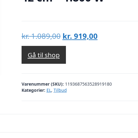
Den
Den
kr.
1.089,00
kr.
919,00
oprindelige
aktuelle
pris
pris
Gå til shop
var:
er:
kr. 1.089,00.
kr. 919,00.
Varenummer (SKU):
1193687563528919180
Kategorier:
EL
,
Tilbud