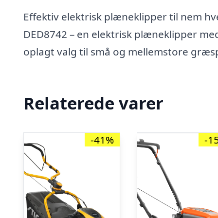
Effektiv elektrisk plæneklipper til ne
DED8742 – en elektrisk plæneklipper me
oplagt valg til små og mellemstore græsp
Relaterede varer
-41%
-1