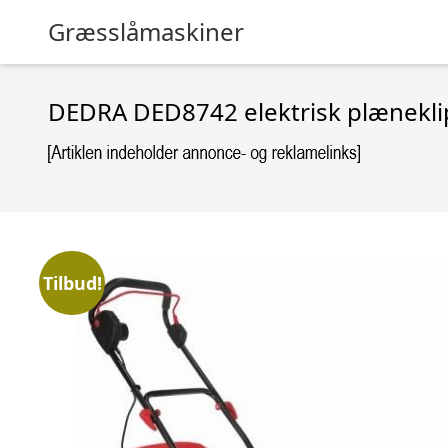
Græsslåmaskiner
DEDRA DED8742 elektrisk plænekli
Tilbud!