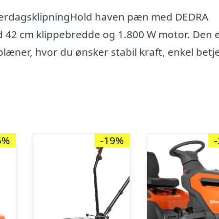
m hverdagsklipningHold haven pæn med DEDRA
d 42 cm klippebredde og 1.800 W motor. Den e
læner, hvor du ønsker stabil kraft, enkel betj
5%
-19%