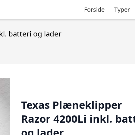
Forside
Typer
l. batteri og lader
Texas Plæneklipper
Razor 4200Li inkl. bat
og lader