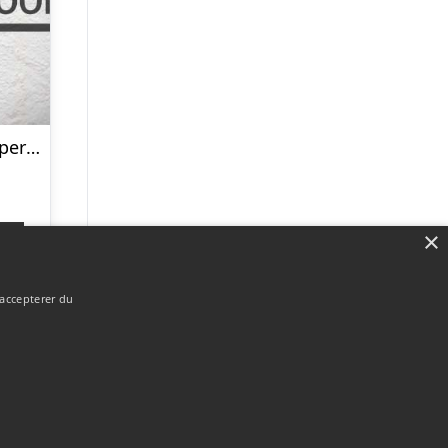
Texas Plæneklipper Razor 4820TR/W
×
p
 accepterer du