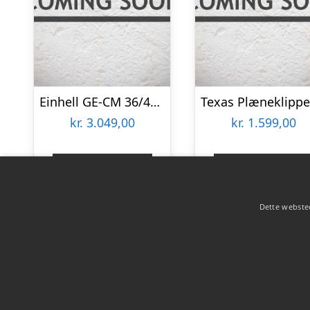
Einhell GE-CM 36/48 M akku plæneklipper 48 cm. 2x18V u/batteri og lader
kr.
3.049,00
kr.
1.599,00
Gå til shop
Gå til shop
Dette websted