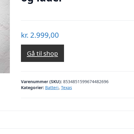
kr.
2.999,00
Gå til shop
Varenummer (SKU):
8534851599674482696
Kategorier:
Batteri
,
Texas