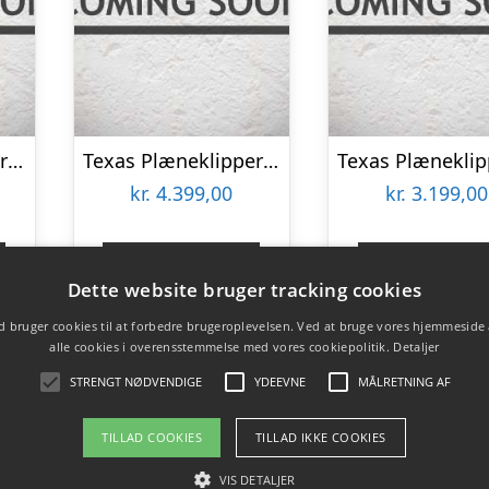
Texas Plæneklipper Smart 4400
Texas Plæneklipper ZT 5110TR/WE (ZERO TURN)
kr.
4.399,00
kr.
3.199,00
Gå til shop
Gå til sho
Dette website bruger tracking cookies
 bruger cookies til at forbedre brugeroplevelsen. Ved at bruge vores hjemmeside
alle cookies i overensstemmelse med vores cookiepolitik.
Detaljer
STRENGT NØDVENDIGE
YDEEVNE
MÅLRETNING AF
TILLAD COOKIES
TILLAD IKKE COOKIES
VIS DETALJER