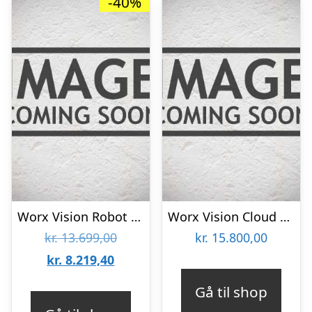
-40%
Worx Vision Robot Plæneklipper 1600m2 – WR216E
Worx Vision Cloud RTK robotplæneklipper – 3.000 m2 – WR330E
Den
kr.
13.699,00
kr.
15.800,00
Den
oprindelige
kr.
8.219,40
aktuelle
pris
Gå til shop
pris
var: