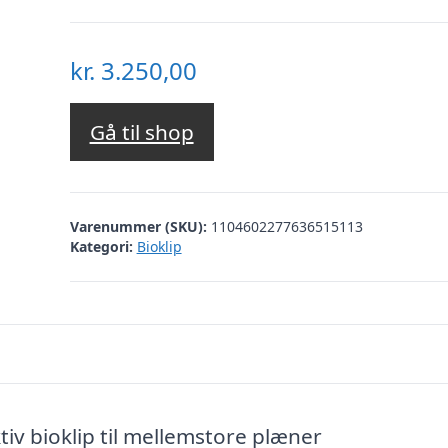
kr.
3.250,00
Gå til shop
Varenummer (SKU):
1104602277636515113
Kategori:
Bioklip
tiv bioklip til mellemstore plæner