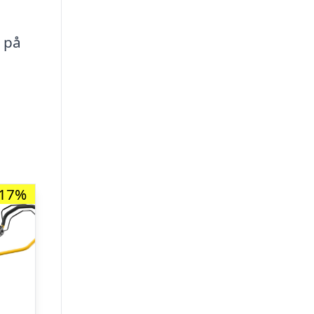
r på
-17%