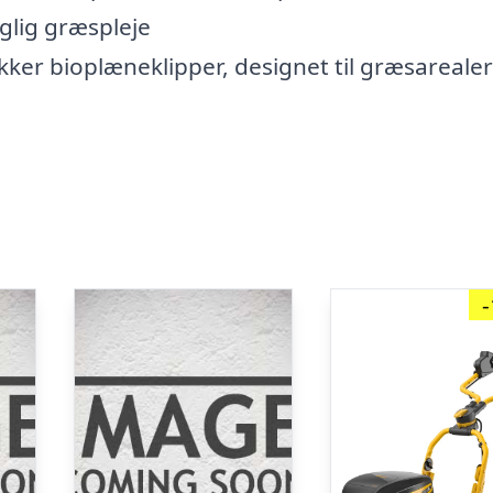
glig græspleje
kker bioplæneklipper, designet til græsareale