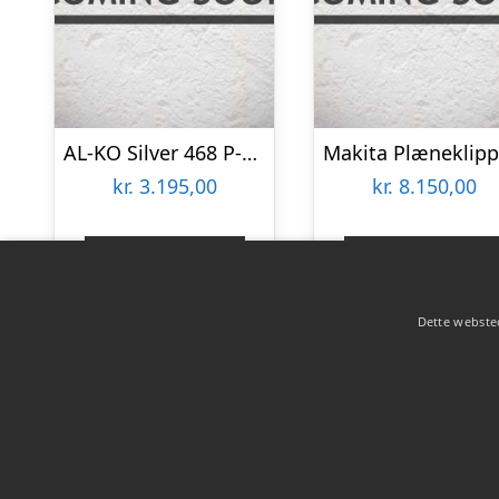
AL-KO Silver 468 P-A Bio Benzin Plæneklipper – AL-KO Pro 125 QSS / 123 CCM 119836
kr.
3.195,00
kr.
8.150,00
Gå til shop
Gå til shop
Dette websted
Copyright 2026 - Pilanto Aps