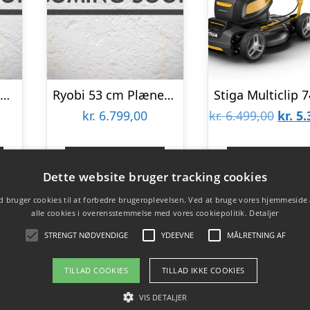
Makita Plæneklipper LXT – DLM539PT2
Ryobi 53 cm Plæneklipper 36V MAX POWER. – RY36LMXSP53A-160
Den
kr.
6.799,00
kr.
6.499,00
kr.
5.
oprin
pris
Gå til shop
Gå til sho
Dette website bruger tracking cookies
var:
 bruger cookies til at forbedre brugeroplevelsen. Ved at bruge vores hjemmeside
kr. 6.
alle cookies i overensstemmelse med vores cookiepolitik.
Detaljer
STRENGT NØDVENDIGE
YDEEVNE
MÅLRETNING AF
TILLAD COOKIES
TILLAD IKKE COOKIES
VIS DETALJER