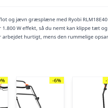
n flot og jævn græsplæne med Ryobi RLM18E40
 1.800 W effekt, så du nemt kan klippe tæt og
r arbejdet hurtigt, mens den rummelige opsa
0%
-6%