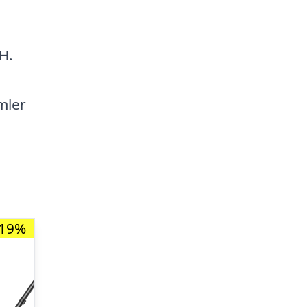
H.
mler
-19%