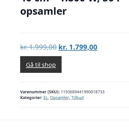
opsamler
Den
Den
kr.
1.999,00
kr.
1.799,00
oprindelige
aktuelle
pris
pris
Gå til shop
var:
er:
kr. 1.999,00.
kr. 1.799,
Varenummer (SKU):
1193689441990018733
Kategorier:
EL
,
Opsamler
,
Tilbud