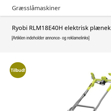
Græsslåmaskiner
Ryobi RLM18E40H elektrisk plænekl
Tilbud!