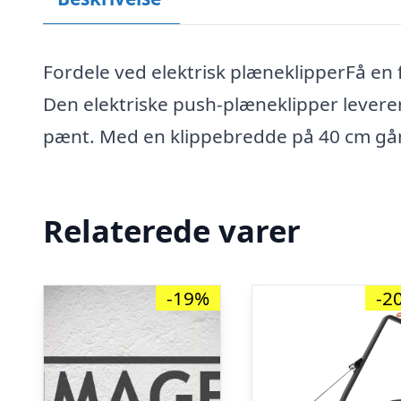
Fordele ved elektrisk plæneklipperFå e
Den elektriske push-plæneklipper leverer
pænt. Med en klippebredde på 40 cm gå
Relaterede varer
-19%
-2