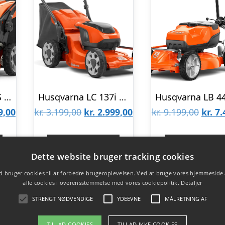
Husqvarna LC 247S Plæneklipper
Husqvarna LC 137i Plæneklipper Komplet
Den
Den
Den
Den
9,00
kr.
3.199,00
kr.
2.999,00
kr.
9.199,00
kr.
7.
lige
aktuelle
oprindelige
aktuelle
oprin
pris
pris
pris
pris
Gå til shop
Gå til sho
Dette website bruger tracking cookies
er:
var:
er:
var:
 bruger cookies til at forbedre brugeroplevelsen. Ved at bruge vores hjemmeside
9,00.
kr. 3.999,00.
kr. 3.199,00.
kr. 2.999,00.
kr. 9.
alle cookies i overensstemmelse med vores cookiepolitik.
Detaljer
STRENGT NØDVENDIGE
YDEEVNE
MÅLRETNING AF
TILLAD COOKIES
TILLAD IKKE COOKIES