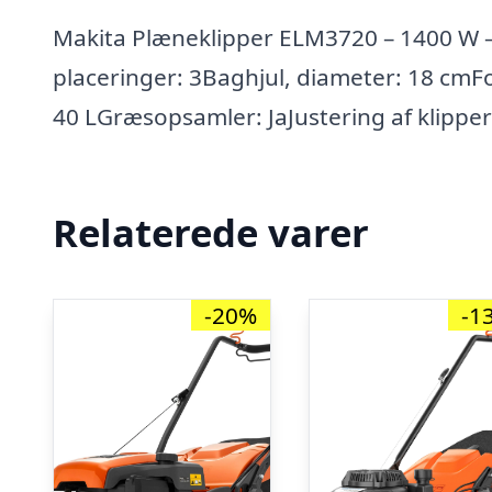
Makita Plæneklipper ELM3720 – 1400 W – e
placeringer: 3Baghjul, diameter: 18 cm
40 LGræsopsamler: JaJustering af klippe
Relaterede varer
-20%
-1