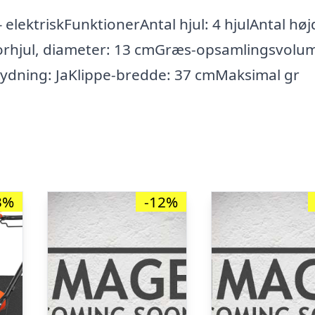
lektriskFunktionerAntal hjul: 4 hjulAntal høj
Forhjul, diameter: 13 cmGræs-opsamlingsvolu
rydning: JaKlippe-bredde: 37 cmMaksimal gr
3%
-12%