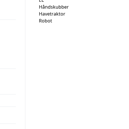
EL
Håndskubber
Havetraktor
Robot
00.