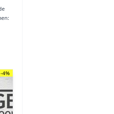
de
men:
-4%