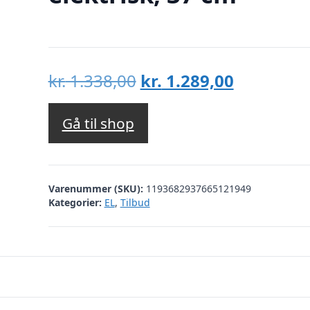
Den
Den
kr.
1.338,00
kr.
1.289,00
oprindelige
aktuelle
pris
pris
Gå til shop
var:
er:
kr. 1.338,00.
kr. 1.289,
Varenummer (SKU):
1193682937665121949
Kategorier:
EL
,
Tilbud