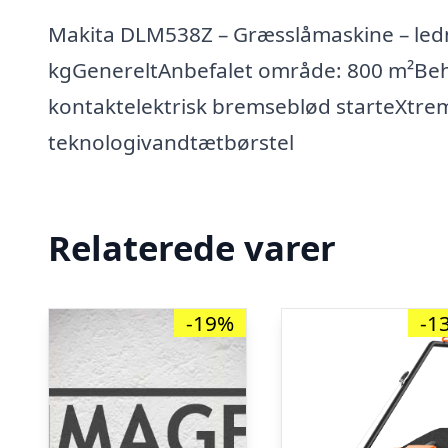
Makita DLM538Z – Græsslåmaskine – ledni
kgGenereltAnbefalet område: 800 m²Beho
kontaktelektrisk bremseblød starteXtre
teknologivandtætbørstel
Relaterede varer
-19%
-1