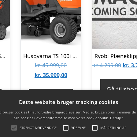
Husqvarna LC 551SP Plæneklipper
Husqvarna TS 100i Havetraktor
en
Den
Den
kr.
45.999,00
kr.
4.299,00
kr.
3.
en
prindelige
oprindelige
Den
oprin
kr.
35.999,00
tuelle
is
pris
aktuelle
pris
Gå til sho
is
r:
var:
pris
var:
Gå til shop
Dette website bruger tracking cookies
:
. 10.299,00.
kr. 45.999,00.
er:
kr. 4.
 bruger cookies til at forbedre brugeroplevelsen. Ved at bruge vores hjemmeside
. 8.999,00.
kr. 35.999,00.
alle cookies i overensstemmelse med vores cookiepolitik.
Detaljer
STRENGT NØDVENDIGE
YDEEVNE
MÅLRETNING AF