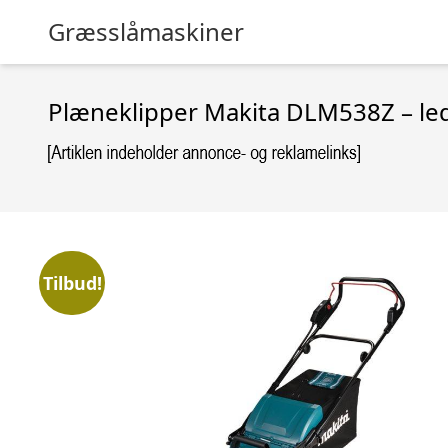
Græsslåmaskiner
Plæneklipper Makita DLM538Z – led
Tilbud!