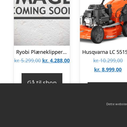
Ryobi Plæneklipper kulfri 36V – RY36LMX51A-160 – MAX POWER
Den
Den
D
kr.
5.299,00
kr.
4.288,00
kr.
10.299,00
oprindelige
aktuelle
D
o
kr.
8.999,00
pris
pris
ak
pr
Gå til shop
var:
er:
pr
va
Gå til shop
kr. 5.299,00.
kr. 4.288,00.
er
kr
Dette websted
kr