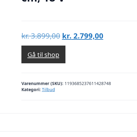
Den
Den
kr.
3.899,00
kr.
2.799,00
oprindelige
aktuelle
pris
pris
Gå til shop
var:
er:
kr. 3.899,00.
kr. 2.799,
Varenummer (SKU):
1193685237611428748
Kategori:
Tilbud