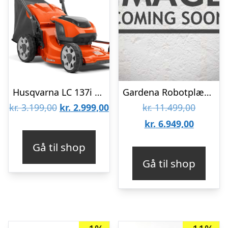
Husqvarna LC 137i Plæneklipper Komplet
Gardena Robotplæneklipper smart SILENO free 1000 mÂ² – 19925-24
Den
Den
Den
kr.
3.199,00
kr.
2.999,00
kr.
11.499,00
oprindelige
aktuelle
Den
oprinde
kr.
6.949,00
pris
pris
aktuelle
pris
Gå til shop
var:
er:
pris
var:
Gå til shop
kr. 3.199,00.
kr. 2.999,00.
er:
kr. 11.4
kr. 6.94