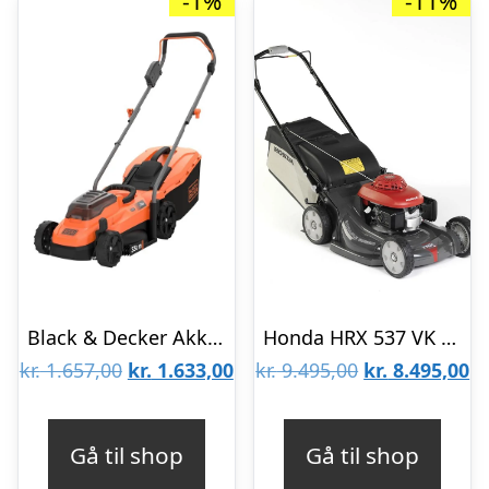
-1%
-11%
Black & Decker Akkuplæneklipper BCMW3318N 36V 2x18V Plæneklipper 33cm solo
Honda HRX 537 VK Plæneklipper
Den
Den
Den
D
kr.
1.657,00
kr.
1.633,00
kr.
9.495,00
kr.
8.495,00
oprindelige
aktuelle
oprindelige
ak
pris
pris
pris
pr
Gå til shop
Gå til shop
var:
er:
var:
er