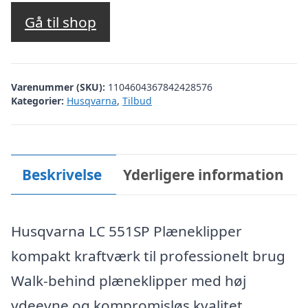
oprindelige
aktuelle
pris
pris
Gå til shop
var:
er:
kr. 10.299,00.
kr. 8.999,00.
Varenummer (SKU):
1104604367842428576
Kategorier:
Husqvarna
,
Tilbud
Beskrivelse
Yderligere information
Husqvarna LC 551SP Plæneklipper
kompakt kraftværk til professionelt brug
Walk-behind plæneklipper med høj
ydeevne og kompromisløs kvalitet