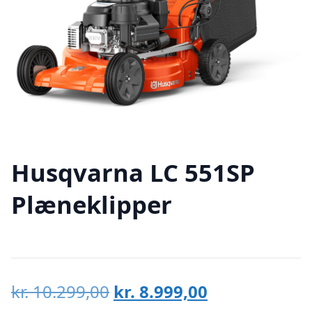
Husqvarna LC 551SP
Plæneklipper
Den
Den
kr.
10.299,00
kr.
8.999,00