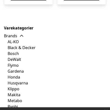
kr. 1.657,00.
kr. 1.633,00.
kr. 9.495,00.
kr
Varekategorier
Brands
AL-KO
Black & Decker
Bosch
DeWalt
Flymo
Gardena
Honda
Husqvarna
Klippo
Makita
Metabo
Ryobi