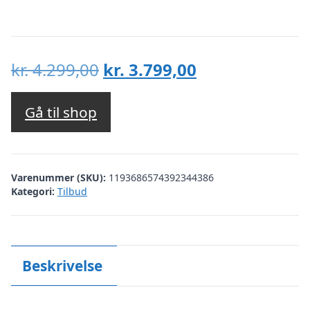
Den
Den
kr.
4.299,00
kr.
3.799,00
oprindelige
aktuelle
pris
pris
Gå til shop
var:
er:
kr. 4.299,00.
kr. 3.799,00.
Varenummer (SKU):
1193686574392344386
Kategori:
Tilbud
Beskrivelse