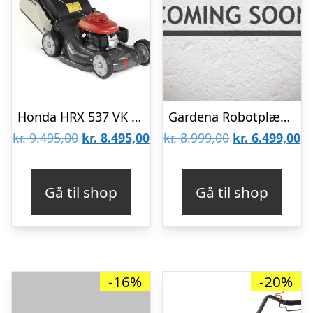
Honda HRX 537 VK Plæneklipper
Gardena Robotplæneklipper smart SILENO max 1500 mÂ² – 19903-24
Den
Den
Den
D
kr.
9.495,00
kr.
8.495,00
kr.
8.999,00
kr.
6.499,00
oprindelige
aktuelle
oprindelige
ak
pris
pris
pris
pr
Gå til shop
Gå til shop
var:
er:
var:
er
kr. 9.495,00.
kr. 8.495,00.
kr. 8.999,00.
kr
-16%
-20%