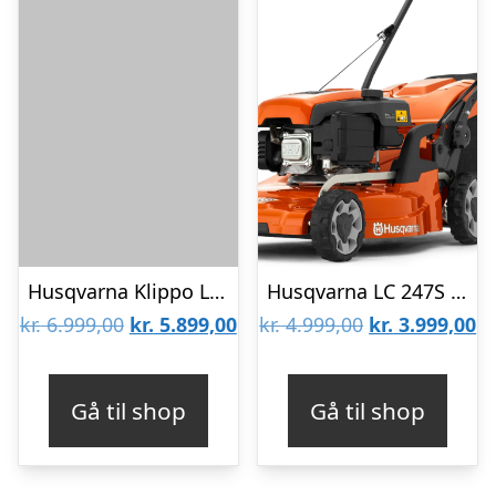
Husqvarna Klippo LB 448SQ Plæneklipper
Husqvarna LC 247S Plæneklipper
Den
Den
Den
D
kr.
6.999,00
kr.
5.899,00
kr.
4.999,00
kr.
3.999,00
oprindelige
aktuelle
oprindelige
ak
pris
pris
pris
pr
Gå til shop
Gå til shop
var:
er:
var:
er
kr. 6.999,00.
kr. 5.899,00.
kr. 4.999,00.
kr