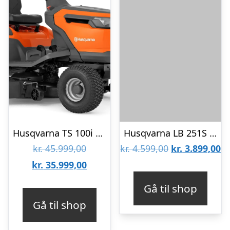
Husqvarna TS 100i Havetraktor
Husqvarna LB 251S Plæneklipper
Den
Den
D
kr.
45.999,00
kr.
4.599,00
kr.
3.899,00
oprindelige
Den
oprindelige
ak
kr.
35.999,00
pris
aktuelle
pris
pr
Gå til shop
var:
pris
var:
er
Gå til shop
kr. 45.999,00.
er:
kr. 4.599,00.
kr
kr. 35.999,00.