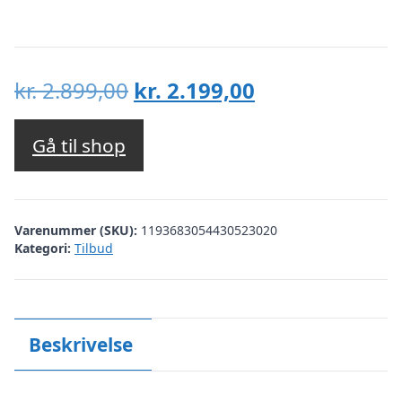
Den
Den
kr.
2.899,00
kr.
2.199,00
oprindelige
aktuelle
pris
pris
Gå til shop
var:
er:
kr. 2.899,00.
kr. 2.199,00.
Varenummer (SKU):
1193683054430523020
Kategori:
Tilbud
Beskrivelse