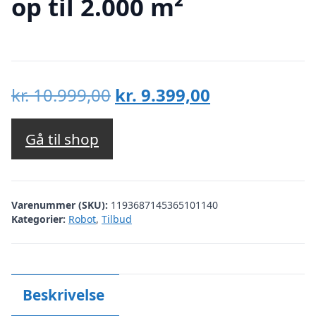
op til 2.000 m²
Den
Den
kr.
10.999,00
kr.
9.399,00
oprindelige
aktuelle
pris
pris
Gå til shop
var:
er:
kr. 10.999,00.
kr. 9.399,00.
Varenummer (SKU):
1193687145365101140
Kategorier:
Robot
,
Tilbud
Beskrivelse