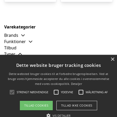
kr. 2.789,00.
kr. 1.899,00.
kr. 4.999,00.
kr
Varekategorier
Brands
Funktioner
Tilbud
Typer
×
Batteri
Dette website bruger tracking cookies
Benzin
EL
Dette websted bruger cookies til at forbedre brugeroplevelsen. Ved at
Håndskubber
bruge vores hjemmeside accepterer du alle cookies i overensstemmelse
med vores cookiepolitik.
Detaljer
Havetraktor
Robot
STRENGT NØDVENDIGE
YDEEVNE
MÅLRETNING AF
TILLAD COOKIES
TILLAD IKKE COOKIES
Copyright 2026 - Pilanto Aps
VIS DETALJER