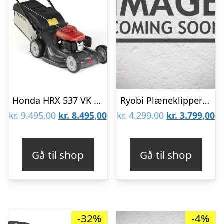
Honda HRX 537 VK Plæneklipper
Ryobi Plæneklipper kulfri 36V – RY36LMX46A-240 – MAX POWER
Den
Den
Den
D
kr.
9.495,00
kr.
8.495,00
kr.
4.299,00
kr.
3.799,00
oprindelige
aktuelle
oprindelige
ak
pris
pris
pris
pr
Gå til shop
Gå til shop
var:
er:
var:
er
kr. 9.495,00.
kr. 8.495,00.
kr. 4.299,00.
kr
-32%
-4%