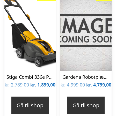
Stiga Combi 336e Plæneklipper 48 V. 2 Ah
Gardena Robotplæneklipper smart SILENO max 800 mÂ² – 19901-24
Den
Den
Den
D
kr.
2.789,00
kr.
1.899,00
kr.
4.999,00
kr.
4.799,00
oprindelige
aktuelle
oprindelige
ak
pris
pris
pris
pr
Gå til shop
Gå til shop
var:
er:
var:
er