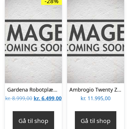
-28%
Gardena Robotplæneklipper smart SILENO max 1500 mÂ² – 19903-24
Ambrogio Twenty ZR Evo 1000 m2 – Kabelfri Robotplæneklipper
Den
Den
kr.
8.999,00
kr.
6.499,00
kr.
11.995,00
oprindelige
aktuelle
pris
pris
Gå til shop
Gå til shop
var:
er: