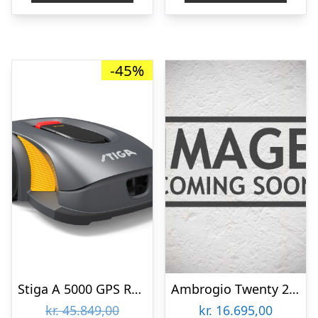
kr. 8.999,00.
kr. 6.499,00.
-45%
Stiga A 5000 GPS Robotplæneklipper
Ambrogio Twenty 25 Elite 1800m2 – Robotplæneklipper
Den
kr.
45.849,00
kr.
16.695,00